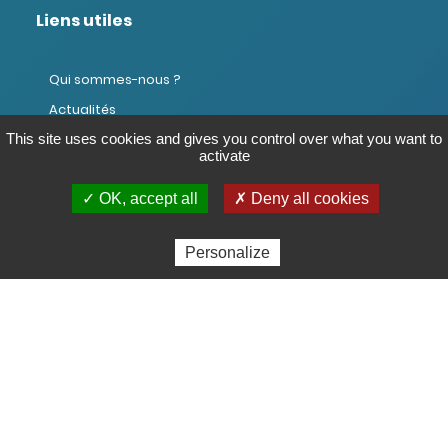
Liens utiles
Qui sommes-nous ?
Actualités
This site uses cookies and gives you control over what you want to
Domaines d'intervention
activate
FAQ Expert
FAQ Entreprise
✓ OK, accept all
✗ Deny all cookies
Contactez-nous
Personalize
Nous rejoindre sur
LinkedIn
Contact
Climate House
39 rue du Caire, 75002 Paris