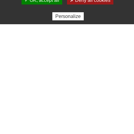
FAQ Entreprise
✓ OK, accept all
✗ Deny all cookies
Contactez-nous
Créer une alerte mail
Personalize
Nous rejoindre sur
LinkedIn
Contact
Climate House
39 rue du Caire, 75002 Paris
+33 1 83 64 68 92
Newsletters
Pour vous tenir informé des dernières actualités
People4Impact, inscrivez-vous !
S’abonner à la newsletter